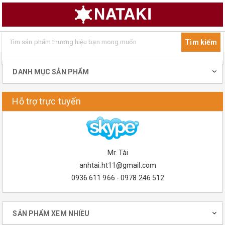
DANH MỤC SẢN PHẨM
Hỗ trợ trực tuyến
Mr. Tài
anhtai.ht11@gmail.com
0936 611 966 - 0978 246 512
SẢN PHẨM XEM NHIỀU