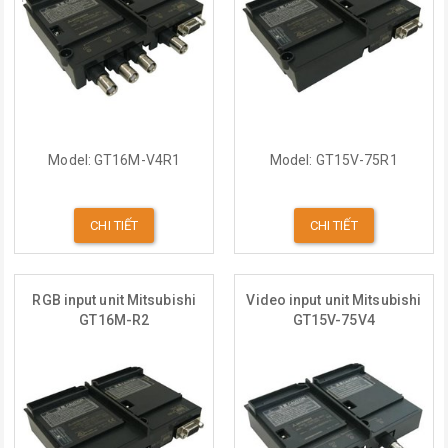
Model: GT16M-V4R1
Model: GT15V-75R1
CHI TIẾT
CHI TIẾT
RGB input unit Mitsubishi
Video input unit Mitsubishi
GT16M-R2
GT15V-75V4