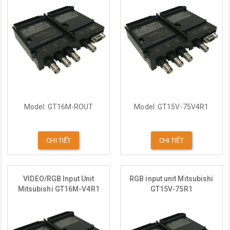
Model: GT16M-ROUT
Model: GT15V-75V4R1
CHI TIẾT
CHI TIẾT
VIDEO/RGB Input Unit
RGB input unit Mitsubishi
Mitsubishi GT16M-V4R1
GT15V-75R1