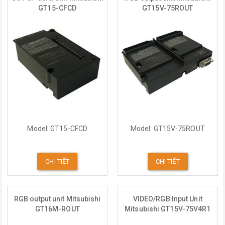
GT15-CFCD
GT15V-75ROUT
Model: GT15-CFCD
Model: GT15V-75ROUT
CHI TIẾT
CHI TIẾT
RGB output unit Mitsubishi
VIDEO/RGB Input Unit
GT16M-ROUT
Mitsubishi GT15V-75V4R1