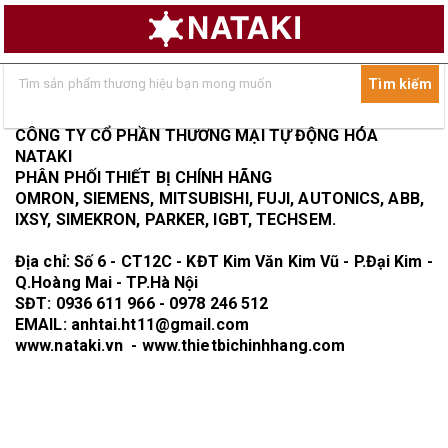
CÔNG TY CỔ PHẦN THƯƠNG MẠI TỰ ĐỘNG HÓA
NATAKI
PHÂN PHỐI THIẾT BỊ CHÍNH HÃNG
OMRON, SIEMENS, MITSUBISHI, FUJI, AUTONICS, ABB,
IXSY, SIMEKRON, PARKER, IGBT, TECHSEM.
Địa chỉ: Số 6 - CT12C - KĐT Kim Văn Kim Vũ - P.Đại Kim -
Q.Hoàng Mai - TP.Hà Nội
SĐT: 0936 611 966 - 0978 246 512
EMAIL: anhtai.ht11@gmail.com
www.nataki.vn - www.thietbichinhhang.com