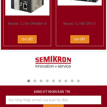
Model: CJ1H-CPU66H-R
Model: CJ1M-CPU11
CHI TIẾT
CHI TIẾT
ĐĂNG KÝ NHẬN BẢN TIN: