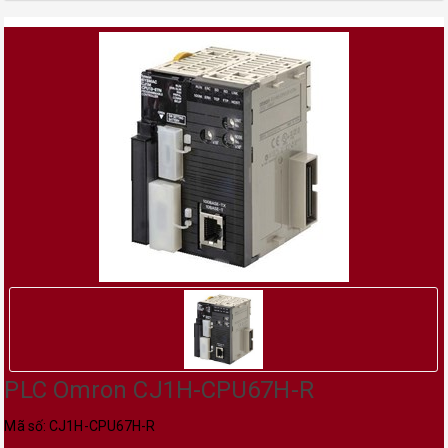
PLC Omron CJ1H-CPU67H-R
Mã số: CJ1H-CPU67H-R