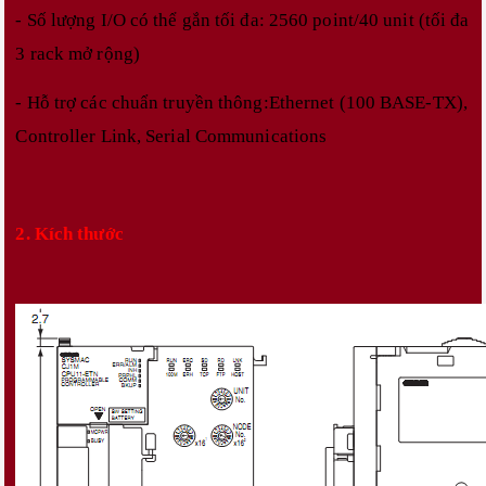
- Số lượng I/O có thể gắn tối đa: 2560 point/40 unit (tối đa
3 rack mở rộng)
- Hỗ trợ các chuẩn truyền thông:Ethernet (100 BASE-TX),
Controller Link, Serial Communications
2. Kích thước