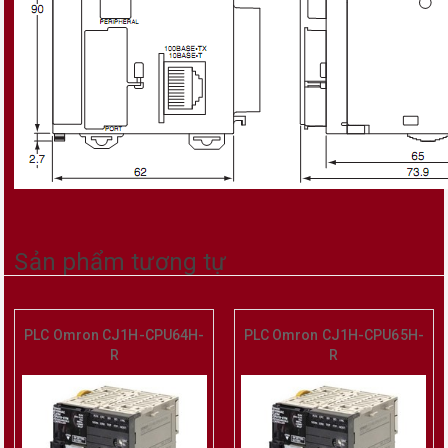
Sản phẩm tương tự
PLC Omron CJ1H-CPU64H-
PLC Omron CJ1H-CPU65H-
R
R