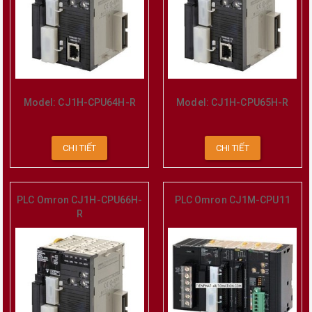
Model: CJ1H-CPU64H-R
Model: CJ1H-CPU65H-R
CHI TIẾT
CHI TIẾT
PLC Omron CJ1H-CPU66H-
PLC Omron CJ1M-CPU11
R